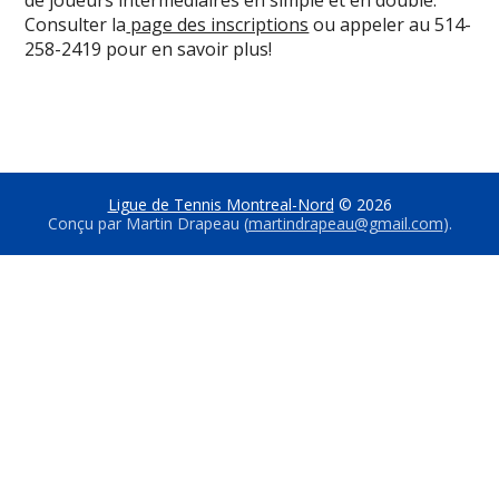
de joueurs intermédiaires en simple et en double.
Consulter la
page des inscriptions
ou appeler au 514-
258-2419 pour en savoir plus!
Ligue de Tennis Montreal-Nord
© 2026
Conçu par Martin Drapeau (
martindrapeau@gmail.com
).